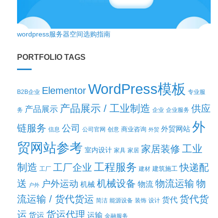
wordpress服务器空间选购指南
PORTFOLIO TAGS
WordPress模板
Elementor
B2B企业
专业服
产品展示 / 工业制造
供应
产品展示
务
企业
企业服务
外
链服务
公司
外贸网站
商业咨询
信息
公司官网
创意
外贸
贸网站参考
工业
家居装修
室内设计
家具
家居
工程服务
制造
工厂企业
快递配
建筑施工
工厂
建材
送
机械设备
物流运输
物
户外运动
机械
物流
户外
流运输 / 货代货运
货代货
货代
简洁
能源设备
装饰
设计
运
货运代理
货运
运输
金融服务