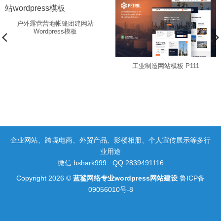
户外露营营地帐篷团建网站
Wordpress模板
工业制造网站模板 P111
企业网站、跨境电商、外贸产品、影楼相册、个人宣传展示等多行
业用途
微信:bshark999 QQ:2839491116
Copyright 2026 ©
蓝鲨网络专业wordpress网站建设
鲁ICP备
09056010号-8