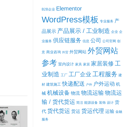
Elementor
B2B企业
WordPress模板
产
专业服务
产品展示 / 工业制造
品展示
企业
企
供应链服务
公司
业服务
信息
公司官网
创
外贸网站
外贸网站
商业咨询
意
外贸
参考
工
家居装修
室内设计
家具
家居
工程服务
业制造
工厂企业
工厂
建
快递配送
户外运动
机
建筑施工
材
户外
机械设备
物流运输
物流运
械
物流
输 / 货代货运
货
简洁
能源设备
装饰
设计
货代货运
货运代理
代
货运
运输
金融
服务