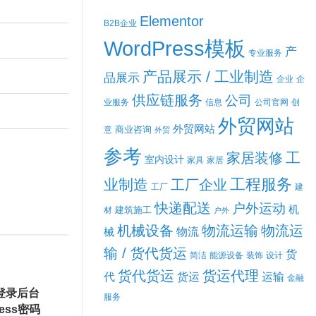
Elementor
B2B企业
WordPress模板
产
专业服务
产品展示 / 工业制造
品展示
企业
企
供应链服务
公司
业服务
信息
公司官网
创
外贸网站
外贸网站
商业咨询
意
外贸
参考
工
家居装修
室内设计
家具
家居
工程服务
业制造
工厂企业
工厂
建
快递配送
户外运动
机
建筑施工
材
户外
机械设备
物流运输
物流运
械
物流
输 / 货代货运
货
简洁
能源设备
装饰
设计
货代货运
货运代理
代
货运
运输
金融
登录后台
服务
ess密码