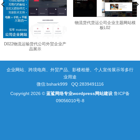
物流货代货运公司企业主题网站模
板L02
D022物流运输货代公司外贸企业产
品展示
企业网站、跨境电商、外贸产品、影楼相册、个人宣传展示等多行
业用途
微信:bshark999 QQ:2839491116
Copyright 2026 ©
蓝鲨网络专业wordpress网站建设
鲁ICP备
09056010号-8