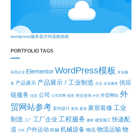
wordpress服务器空间选购指南
PORTFOLIO TAGS
WordPress模板
Elementor
B2B企业
专业服
产品展示 / 工业制造
供应
产品展示
务
企业
企业服务
外
链服务
公司
外贸网站
商业咨询
信息
公司官网
创意
外贸
贸网站参考
工业
家居装修
室内设计
家具
家居
工程服务
制造
工厂企业
快递配
建筑施工
工厂
建材
送
机械设备
物流运输
物
户外运动
机械
物流
户外