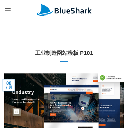
跳
到
内
容
工业制造网站模板 P101
08
7 月