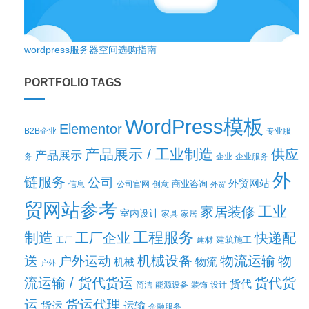
wordpress服务器空间选购指南
PORTFOLIO TAGS
WordPress模板
Elementor
B2B企业
专业服
产品展示 / 工业制造
供应
产品展示
务
企业
企业服务
外
链服务
公司
外贸网站
商业咨询
信息
公司官网
创意
外贸
贸网站参考
工业
家居装修
室内设计
家具
家居
工程服务
制造
工厂企业
快递配
建筑施工
工厂
建材
送
机械设备
物流运输
物
户外运动
机械
物流
户外
流运输 / 货代货运
货代货
货代
简洁
能源设备
装饰
设计
运
货运代理
货运
运输
金融服务