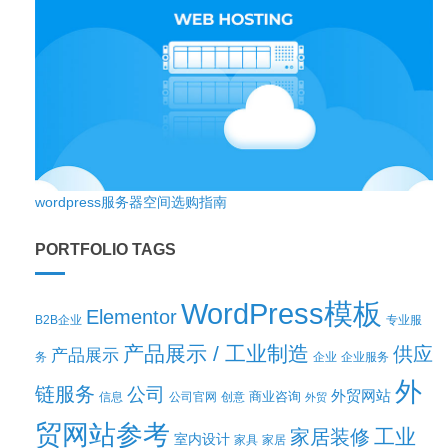
wordpress服务器空间选购指南
PORTFOLIO TAGS
WordPress模板
Elementor
B2B企业
专业服
产品展示 / 工业制造
供应
产品展示
务
企业
企业服务
外
链服务
公司
外贸网站
商业咨询
信息
公司官网
创意
外贸
贸网站参考
工业
家居装修
室内设计
家具
家居