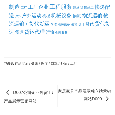
工程服务
制造
工厂企业
快递配
建筑施工
工厂
建材
送
机械设备
物流运输
物
户外运动
机械
物流
户外
流运输 / 货代货运
货代货
货代
简洁
能源设备
装饰
设计
运
货运代理
货运
运输
金融服务
TAGS:
产品展示 / 健康 / 医疗 / 口罩 / 外贸 / 工厂
家居家具产品展示独立站营销
D007公司企业外贸工厂
网站D009
产品展示营销网站