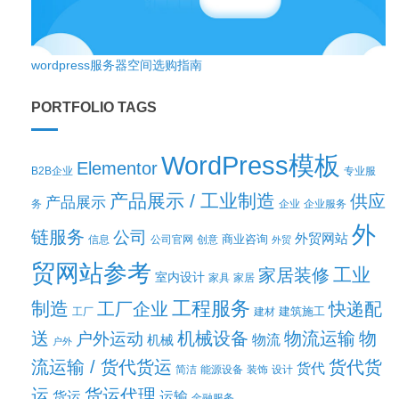
wordpress服务器空间选购指南
PORTFOLIO TAGS
WordPress模板
Elementor
B2B企业
专业服
产品展示 / 工业制造
供应
产品展示
务
企业
企业服务
外
链服务
公司
外贸网站
商业咨询
信息
公司官网
创意
外贸
贸网站参考
工业
家居装修
室内设计
家具
家居
工程服务
制造
工厂企业
快递配
建筑施工
工厂
建材
送
机械设备
物流运输
物
户外运动
机械
物流
户外
流运输 / 货代货运
货代货
货代
简洁
能源设备
装饰
设计
运
货运代理
货运
运输
金融服务