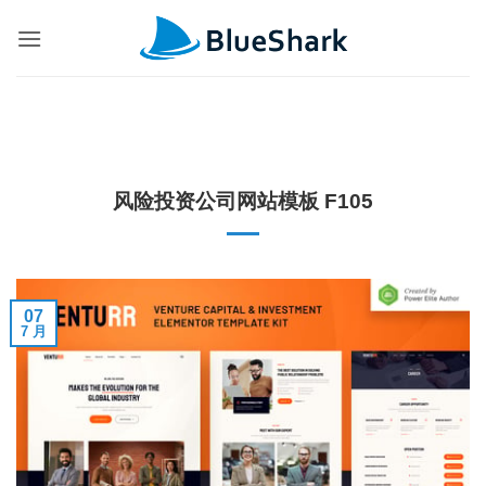
跳
到
内
容
风险投资公司网站模板 F105
07
7 月