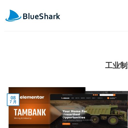
跳
到
内
容
工业制
08
7 月