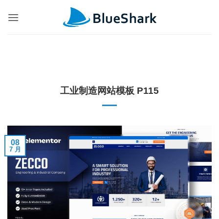
跳
到
内
容
工业制造网站模板 P115
08
7 月