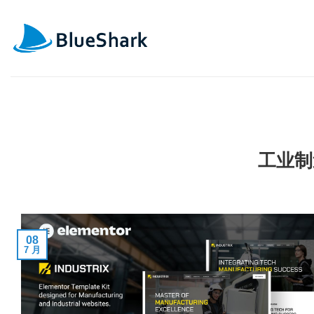
跳
到
内
容
工业制
08
7 月