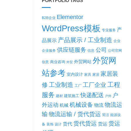
PORTFOLIO TAGS
Elementor
B2B企业
WordPress模板
产
专业服务
产品展示 / 工业制造
品展示
企业
供应链服务
公司
企业服务
信息
公司官网
外贸网
外贸网站
商业咨询
创意
外贸
站参考
家居装
室内设计
家具
家居
工程
工业制造
修
工厂企业
工厂
服务
快递配送
户
建筑施工
建材
户外
机械设备
物流运
外运动
机械
物流
输
物流运输 / 货代货运
简洁
能源设
货代货运
货运
货代
货运
备
装饰
设计