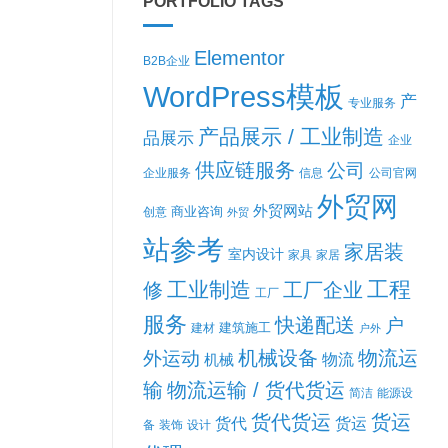
PORTFOLIO TAGS
Elementor
B2B企业
WordPress模板
产
专业服务
产品展示 / 工业制造
品展示
企业
供应链服务
公司
企业服务
信息
公司官网
外贸网
外贸网站
商业咨询
创意
外贸
站参考
家居装
室内设计
家具
家居
工程
工业制造
修
工厂企业
工厂
服务
快递配送
户
建筑施工
建材
户外
机械设备
物流运
外运动
机械
物流
输
物流运输 / 货代货运
简洁
能源设
货代货运
货运
货代
货运
备
装饰
设计