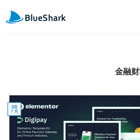
跳
到
内
容
金融财
08
7 月