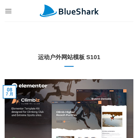
跳
到
内
容
运动户外网站模板 S101
08
7 月