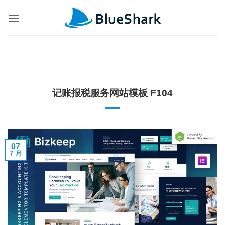
跳
到
内
容
记账报税服务网站模板 F104
07
7 月