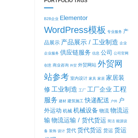
PORTFOLIO TAGS
Elementor
B2B企业
WordPress模板
产
专业服务
产品展示 / 工业制造
品展示
企业
供应链服务
公司
企业服务
信息
公司官网
外贸网
外贸网站
商业咨询
创意
外贸
站参考
家居装
室内设计
家具
家居
工程
工业制造
修
工厂企业
工厂
服务
快递配送
户
建筑施工
建材
户外
机械设备
物流运
外运动
机械
物流
输
物流运输 / 货代货运
简洁
能源设
货代货运
货运
货代
货运
备
装饰
设计