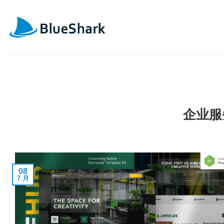
跳
到
内
容
企业服
08
7 月