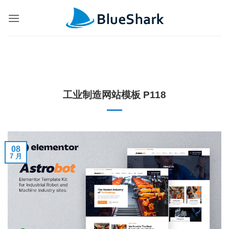
跳
到
内
容
工业制造网站模板 P118
08
7 月