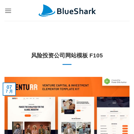
跳
到
内
容
风险投资公司网站模板 F105
07
7 月