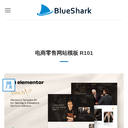
跳
到
内
容
电商零售网站模板 R101
08
7 月