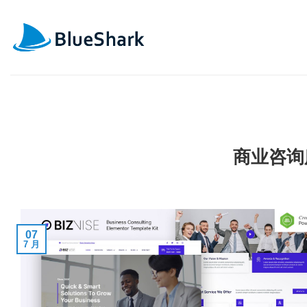
跳
到
内
容
商业咨询
07
7 月