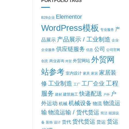
PORTFOLIO TAGS
Elementor
B2B企业
WordPress模板
产
专业服务
产品展示 / 工业制造
品展示
企业
供应链服务
公司
企业服务
信息
公司官网
外贸网
外贸网站
商业咨询
创意
外贸
站参考
家居装
室内设计
家具
家居
工程
工业制造
修
工厂企业
工厂
服务
快递配送
户
建筑施工
建材
户外
机械设备
物流运
外运动
机械
物流
输
物流运输 / 货代货运
简洁
能源设
货代货运
货运
货代
货运
备
装饰
设计