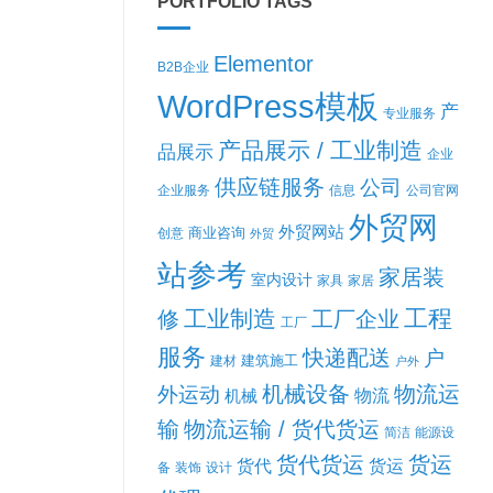
PORTFOLIO TAGS
Elementor
B2B企业
WordPress模板
产
专业服务
产品展示 / 工业制造
品展示
企业
供应链服务
公司
企业服务
信息
公司官网
外贸网
外贸网站
商业咨询
创意
外贸
站参考
家居装
室内设计
家具
家居
工程
工业制造
修
工厂企业
工厂
服务
快递配送
户
建筑施工
建材
户外
机械设备
物流运
外运动
机械
物流
输
物流运输 / 货代货运
简洁
能源设
货代货运
货运
货代
货运
备
装饰
设计