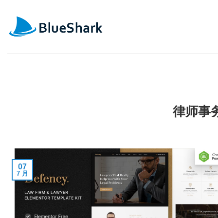
跳
到
内
容
律师事务
07
7 月