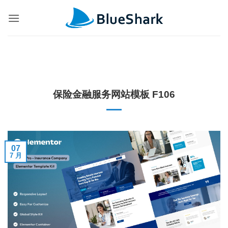
跳
到
内
容
保险金融服务网站模板 F106
07
7 月