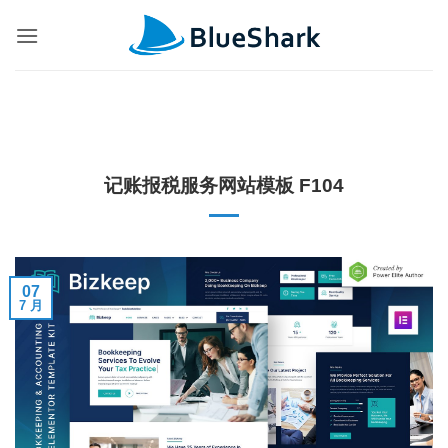
跳
到
内
容
记账报税服务网站模板 F104
07
7 月