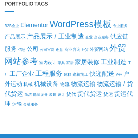
PORTFOLIO TAGS
WordPress模板
Elementor
B2B企业
专业服务
产品展示 / 工业制造
供应链
产品展示
企业
企业服务
外贸
服务
公司
外贸网站
商业咨询
信息
公司官网
创意
外贸
网站参考
工业制造
家居装修
室内设计
家具
家居
工
工程服务
工厂企业
快递配送
户
建筑施工
厂
建材
户外
机械设备
物流运输
物流运输 / 货
外运动
机械
物流
代货运
货代货运
货运代
货代
货运
简洁
能源设备
装饰
设计
理
运输
金融服务