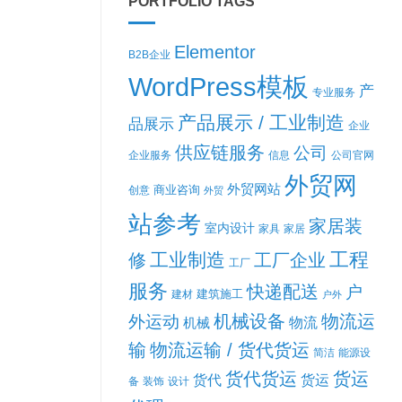
PORTFOLIO TAGS
Elementor
B2B企业
WordPress模板
产
专业服务
产品展示 / 工业制造
品展示
企业
供应链服务
公司
企业服务
信息
公司官网
外贸网
外贸网站
商业咨询
创意
外贸
站参考
家居装
室内设计
家具
家居
工程
工业制造
修
工厂企业
工厂
服务
快递配送
户
建筑施工
建材
户外
机械设备
物流运
外运动
机械
物流
输
物流运输 / 货代货运
简洁
能源设
货代货运
货运
货代
货运
备
装饰
设计