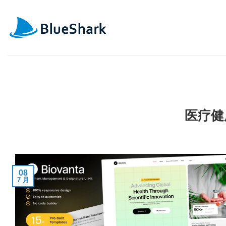
跳
到
内
容
医疗健
08
7 月