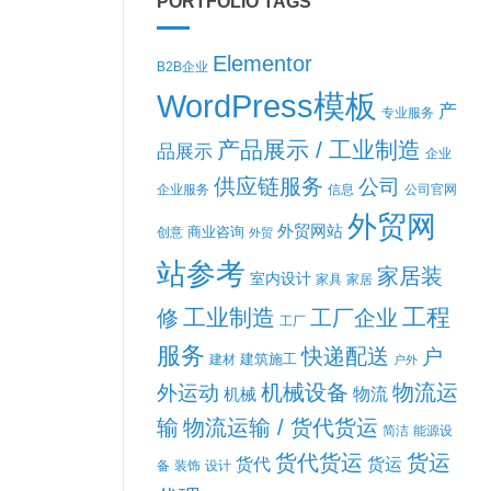
PORTFOLIO TAGS
Elementor
B2B企业
WordPress模板
产
专业服务
产品展示 / 工业制造
品展示
企业
供应链服务
公司
企业服务
信息
公司官网
外贸网
外贸网站
商业咨询
创意
外贸
站参考
家居装
室内设计
家具
家居
工程
工业制造
修
工厂企业
工厂
服务
快递配送
户
建筑施工
建材
户外
机械设备
物流运
外运动
机械
物流
输
物流运输 / 货代货运
简洁
能源设
货代货运
货运
货代
货运
备
装饰
设计