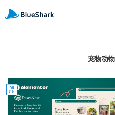
跳
到
内
容
宠物动物
08
7 月