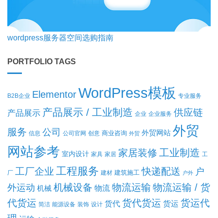
wordpress服务器空间选购指南
PORTFOLIO TAGS
WordPress模板
Elementor
B2B企业
专业服务
产品展示 / 工业制造
供应链
产品展示
企业
企业服务
外贸
服务
公司
外贸网站
商业咨询
信息
公司官网
创意
外贸
网站参考
工业制造
家居装修
室内设计
家具
家居
工
工程服务
工厂企业
快递配送
户
建筑施工
厂
建材
户外
机械设备
物流运输
物流运输 / 货
外运动
机械
物流
代货运
货代货运
货运代
货代
货运
简洁
能源设备
装饰
设计