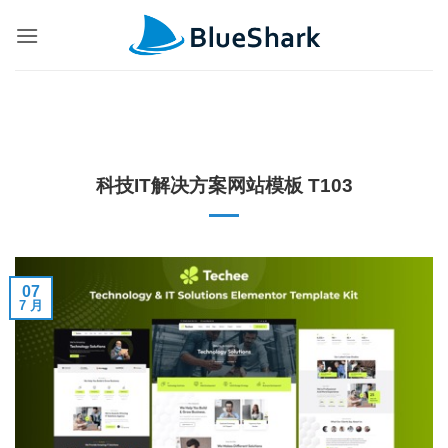
跳
到
内
容
科技IT解决方案网站模板 T103
07
7 月