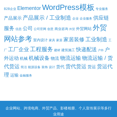
WordPress模板
Elementor
B2B企业
专业服务
产品展示 / 工业制造
供应链
产品展示
企业
企业服务
外贸
服务
公司
外贸网站
商业咨询
信息
公司官网
创意
外贸
网站参考
工业制造
家居装修
室内设计
家具
家居
工
工程服务
工厂企业
快递配送
户
建筑施工
厂
建材
户外
机械设备
物流运输
物流运输 / 货
外运动
机械
物流
代货运
货代货运
货运代
货代
货运
简洁
能源设备
装饰
设计
理
运输
金融服务
企业网站、跨境电商、外贸产品、影楼相册、个人宣传展示等多行
业用途