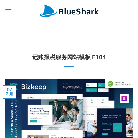
跳
到
内
容
记账报税服务网站模板 F104
07
7 月