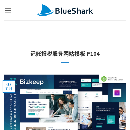
跳
到
内
容
记账报税服务网站模板 F104
07
7 月